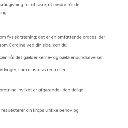
rådgivning for at sikre, at mødre får de
ing.
om fysisk træning; det er en omfattende proces, der
som Caroline ved din side, kan du:
t, især når det gælder kerne- og bækkenbundsøvelser.
rdringer, som diastasis recti eller
etning, hvilket er afgørende i den tidlige
r respekterer din krops unikke behov og