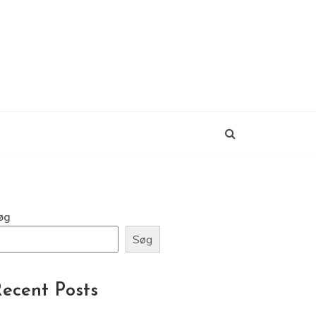
øg
Søg
ecent Posts