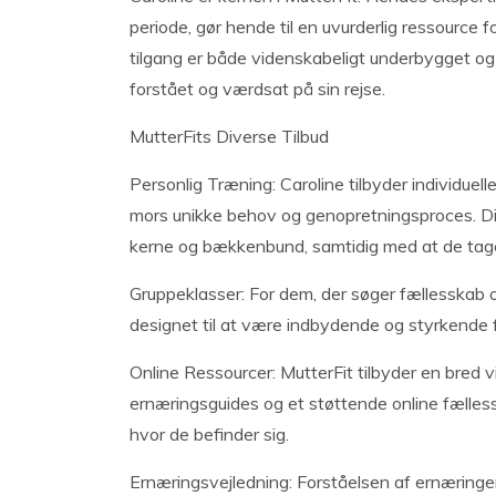
periode, gør hende til en uvurderlig ressource 
tilgang er både videnskabeligt underbygget og d
forstået og værdsat på sin rejse.
MutterFits Diverse Tilbud
Personlig Træning: Caroline tilbyder individuelle
mors unikke behov og genopretningsproces. Di
kerne og bækkenbund, samtidig med at de tager 
Gruppeklasser: For dem, der søger fællesskab og
designet til at være indbydende og styrkende f
Online Ressourcer: MutterFit tilbyder en bred v
ernæringsguides og et støttende online fælless
hvor de befinder sig.
Ernæringsvejledning: Forståelsen af ernæringens