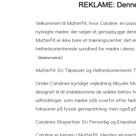
Velkommen til MutterFit, hvor Caroline, en pass
nybagte mødre, der søger at genopbygge deres 
MutterFit er ikke bare et træningscenter; det e
helhedsorienterede sundhed for mødre i deres
.
MutterFit: En Tilpasset og Helhedsorienteret T
Under Carolines kyndige vejledning tilbyder 
designet til at imødekomme de unikke behov h
udfordringer, som mødre står overfor efter fød
fokuserer på fysisk genopretning, men også p
Carolines Ekspertise: En Personlig og Empatis
Caroline er kernen i MutterFit. Hendes ekspert