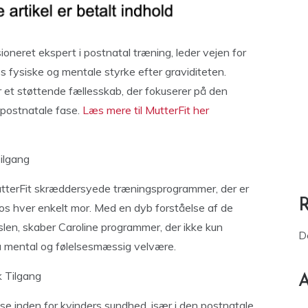
ioneret ekspert i postnatal træning, leder vejen for
fysiske og mentale styrke efter graviditeten.
r et støttende fællesskab, der fokuserer på den
 postnatale fase.
Læs mere til MutterFit her
ilgang
MutterFit skræddersyede træningsprogrammer, der er
os hver enkelt mor. Med en dyb forståelse af de
slen, skaber Caroline programmer, der ikke kun
D
å mental og følelsesmæssig velvære.
k Tilgang
A
ise inden for kvinders sundhed, især i den postnatale